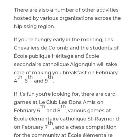
There are also a number of other activities
hosted by various organizations across the
Nipissing region.
If you’re hungry early in the morning, Les
Chevaliers de Colomb and the students of
École publique Héritage and École
secondaire catholique Algonquin will take
care of making you breakfast on February
th
th
th
4
, 6
and 9
.
If it’s fun you’re looking for, there are card
games at Le Club Les Bons Amis on
th
th
February 6
and 8
, various games at
École élémentaire catholique St-Raymond
th
on February 7
, and a chess competition
for the community at École élémentaire